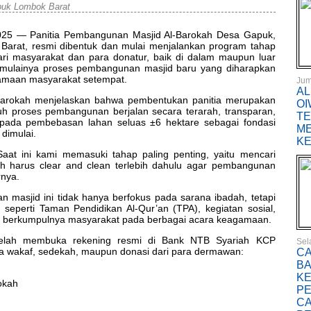
puk Lombok Barat
2025 — Panitia Pembangunan Masjid Al-Barokah Desa Gapuk,
arat, resmi dibentuk dan mulai menjalankan program tahap
i masyarakat dan para donatur, baik di dalam maupun luar
imulainya proses pembangunan masjid baru yang diharapkan
gamaan masyarakat setempat.
Jum
AL
Barokah menjelaskan bahwa pembentukan panitia merupakan
OI
uh proses pembangunan berjalan secara terarah, transparan,
TE
us pada pembebasan lahan seluas ±6 hektare sebagai fondasi
M
dimulai.
KE
 Saat ini kami memasuki tahap paling penting, yaitu mencari
h harus clear and clean terlebih dahulu agar pembangunan
rnya.
masjid ini tidak hanya berfokus pada sarana ibadah, tetapi
 seperti Taman Pendidikan Al-Qur’an (TPA), kegiatan sosial,
t berkumpulnya masyarakat pada berbagai acara keagamaan.
a telah membuka rekening resmi di Bank NTB Syariah KCP
Sel
 wakaf, sedekah, maupun donasi dari para dermawan:
CA
BA
KE
okah
PE
CA