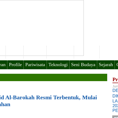
um
Politik
Ekonomi
Pendidikan
Kesehatan
TNI-P
ran
Profile
Pariwisata
Teknologi
Seni Budaya
Sejarah
Pr
Jum
DE
DI
d Al-Barokah Resmi Terbentuk, Mulai
LA
ahan
20
PE