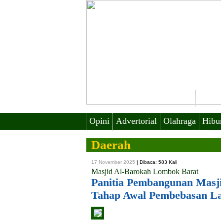
Huk
Opini
Advertorial
Olahraga
Hibu
Daerah
17 November 2025
|
Dibaca: 583 Kali
Masjid Al-Barokah Lombok Barat
Panitia Pembangunan Masji
Tahap Awal Pembebasan L