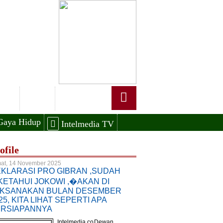
OLRI
Daerah
Gaya Hidup
Intelmedia TV
ofile
at, 14 November 2025
KLARASI PRO GIBRAN ,SUDAH
KETAHUI JOKOWI ,�AKAN DI
KSANAKAN BULAN DESEMBER
25, KITA LIHAT SEPERTI APA
RSIAPANNYA
Intelmedia.co Dewan