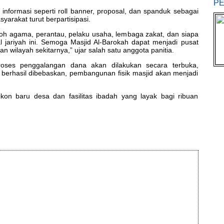
PE
informasi seperti roll banner, proposal, dan spanduk sebagai
arakat turut berpartisipasi.
oh agama, perantau, pelaku usaha, lembaga zakat, dan siapa
l jariyah ini. Semoga Masjid Al-Barokah dapat menjadi pusat
 wilayah sekitarnya,” ujar salah satu anggota panitia.
proses penggalangan dana akan dilakukan secara terbuka,
n berhasil dibebaskan, pembangunan fisik masjid akan menjadi
ikon baru desa dan fasilitas ibadah yang layak bagi ribuan