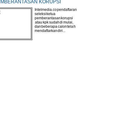
MBERANTASAN KORUPSI
Intelmedia.co pendaftaran
seleksi ketua
pemberantasan korupsi
atau kpk sudah di mulai,
dan beberapa calon telah
mendaftarkan diri...