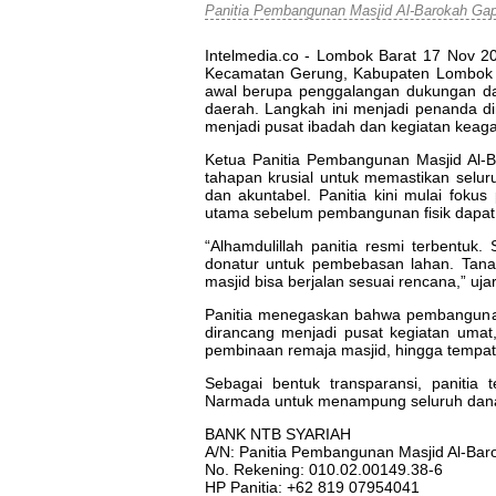
Panitia Pembangunan Masjid Al-Barokah Ga
Intelmedia.co - Lombok Barat 17 Nov 
Kecamatan Gerung, Kabupaten Lombok B
awal berupa penggalangan dukungan dar
daerah. Langkah ini menjadi penanda d
menjadi pusat ibadah dan kegiatan kea
Ketua Panitia Pembangunan Masjid Al-
tahapan krusial untuk memastikan selur
dan akuntabel. Panitia kini mulai fok
utama sebelum pembangunan fisik dapat 
“Alhamdulillah panitia resmi terbentuk.
donatur untuk pembebasan lahan. Tana
masjid bisa berjalan sesuai rencana,” uja
Panitia menegaskan bahwa pembangunan 
dirancang menjadi pusat kegiatan umat,
pembinaan remaja masjid, hingga tempa
Sebagai bentuk transparansi, paniti
Narmada untuk menampung seluruh dana
BANK NTB SYARIAH
A/N: Panitia Pembangunan Masjid Al-Bar
No. Rekening: 010.02.00149.38-6
HP Panitia: +62 819 07954041