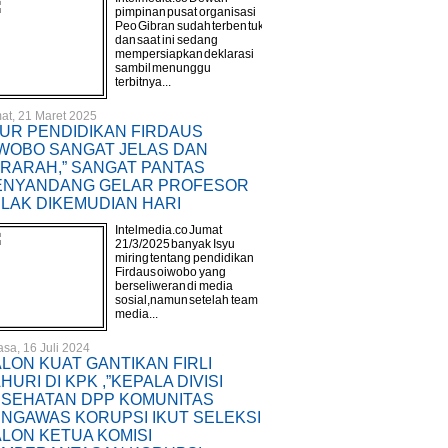
pimpinan pusat organisasi
Peo Gibran sudah terbentuk
dan saat ini sedang
mempersiapkan deklarasi
sambil menunggu
terbitnya...
at, 21 Maret 2025
UR PENDIDIKAN FIRDAUS
WOBO SANGAT JELAS DAN
RARAH,” SANGAT PANTAS
ENYANDANG GELAR PROFESOR
LAK DIKEMUDIAN HARI
Intelmedia.co Jumat
21/3/2025 banyak Isyu
miring tentang pendidikan
Firdaus oiwobo yang
berseliweran di media
sosial,namun setelah team
media...
asa, 16 Juli 2024
LON KUAT GANTIKAN FIRLI
HURI DI KPK ,”KEPALA DIVISI
SEHATAN DPP KOMUNITAS
NGAWAS KORUPSI IKUT SELEKSI
LON KETUA KOMISI