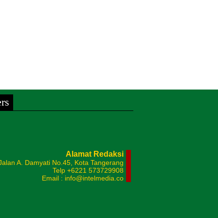
rs
Alamat Redaksi
Jalan A. Damyati No.45, Kota Tangerang
Telp +6221 573729908
Email : info@intelmedia.co