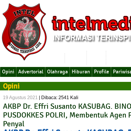
Hukum
Politik
Ekonomi
Opini
Advertorial
Olahraga
Hiburan
Profile
Pariwis
Opini
19 Agustus 2021
|
Dibaca: 2541 Kali
AKBP Dr. Effri Susanto KASUBAG. B
PUSDOKKES POLRI, Membentuk Agen P
Penyal