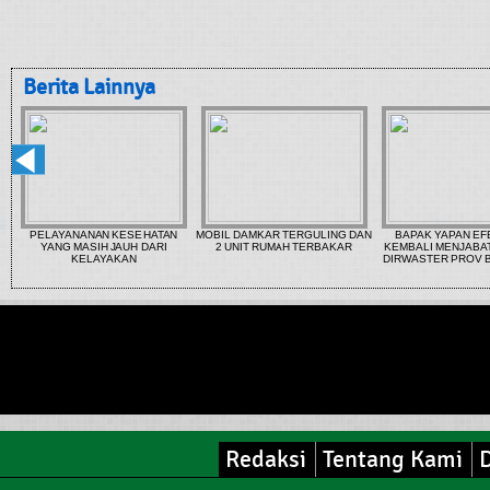
Berita Lainnya
PELAYANANAN KESEHATAN
MOBIL DAMKAR TERGULING DAN
BAPAK YAPAN EF
YANG MASIH JAUH DARI
2 UNIT RUMAH TERBAKAR
KEMBALI MENJABA
UT
KELAYAKAN
DIRWASTER PROV 
Redaksi
Tentang Kami
D