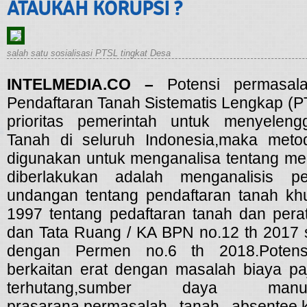
ATAUKAH KORUPSI ?
salah satu sosialisasi PTSL tingkat Desa
INTELMEDIA.CO –
Potensi permasala
Pendaftaran Tanah Sistematis Lengkap (P
prioritas pemerintah untuk menyeleng
Tanah di seluruh Indonesia,maka met
digunakan untuk menganalisa tentang m
diberlakukan adalah menganalisis pe
undangan tentang pendaftaran tanah kh
1997 tentang pedaftaran tanah dan perat
dan Tata Ruang / KA BPN no.12 th 2017
dengan Permen no.6 th 2018.Potens
berkaitan erat dengan masalah biaya 
terhutang,sumber daya manu
prasarana,permasalah tanah absentee